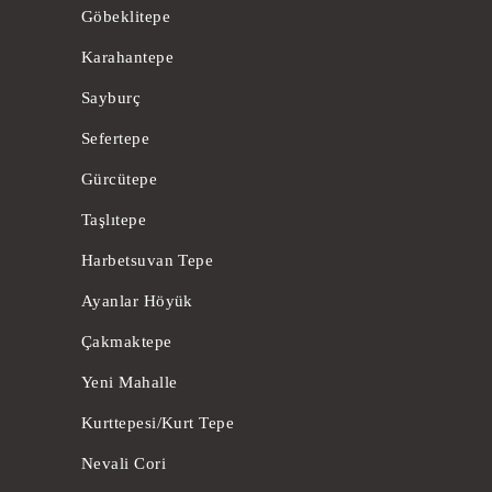
Göbeklitepe
Karahantepe
Sayburç
Sefertepe
Gürcütepe
Taşlıtepe
Harbetsuvan Tepe
Ayanlar Höyük
Çakmaktepe
Yeni Mahalle
Kurttepesi/Kurt Tepe
Nevali Cori