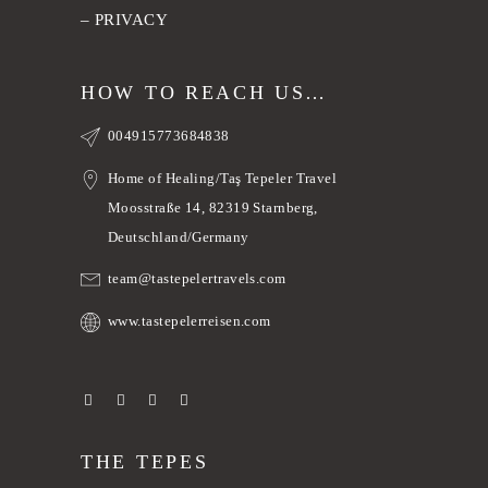
–
PRIVACY
HOW TO REACH US…
004915773684838
Home of Healing/Taş Tepeler Travel
Moosstraße 14, 82319 Starnberg,
Deutschland/Germany
team@tastepelertravels.com
www.tastepelerreisen.com
THE TEPES