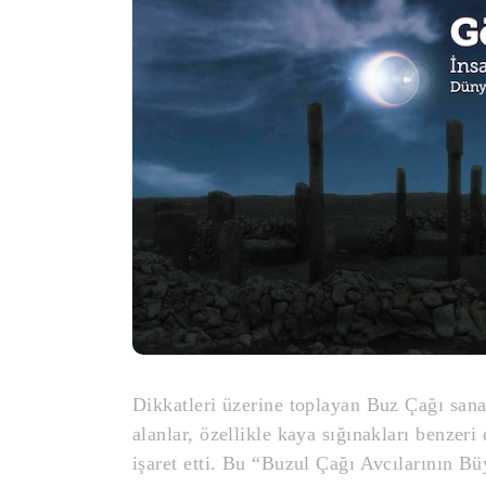
Dikkatleri üzerine toplayan Buz Çağı sanat
alanlar, özellikle kaya sığınakları benzeri
işaret etti. Bu “Buzul Çağı Avcılarının 