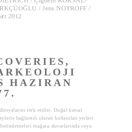
r DIETRICH / Çiğdem KÖKSAL-
ÜRKÇÜOĞLU / Jens NOTROFF /
ar:
2012
COVERIES,
ARKEOLOJI
IS HAZIRAN
77.
ünyalarını terk ettiler. Doğal kutsal
ylarla bağlantılı olarak kullanılan yerleri
, betimlemeleri mağara duvarlarında veya