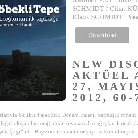
Author:
Yazı: Olive
SCHMIDT / Cihat K
Klaus SCHMIDT
|
Ye
Download
NEW DIS
AKTÜEL 
27, MAY
2012, 60-
larıyla birlikte Paleolitik Dönem insanı, karmaşık ruhani d
 doğal oluşumlar, mağaralar veya sıradan ağaçlar, kutsal ola
Büyük Çağı” idi. Hayvanlar ruhani dünyaya hakim olmuşlar