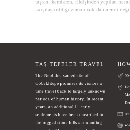
taştan, kemikten, fildişinden yapılan nesn
karşılaştırıldığı zaman çok da önemli deği
TAŞ TEPELER TRAVEL
HOW
The Neolithic sacred site of
00
Göbeklitepe promises its visitors a
Ho
time travel back to largely unknown
Mo
periods of human history. In recent
De
years, an additional 11 early
te
settlements have been unearthed in
the rugged stone hills surrounding
ww