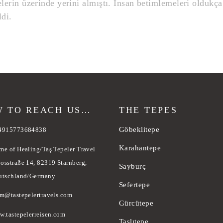
elerin üzerinde yerini almıştı. İnsan betimlemeleri oldukça
ldi.
 TO REACH US…
THE TEPES
Göbeklitepe
4915773684838
Karahantepe
me of Healing/Taş Tepeler Travel
osstraße 14, 82319 Starnberg,
Sayburç
utschland/Germany
Sefertepe
am@tastepelertravels.com
Gürcütepe
w.tastepelerreisen.com
Taşlıtepe