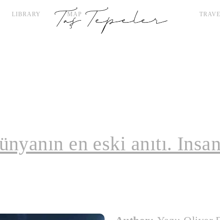
LIBRARY
MAP
TRAVE
nyanın en eski anıtı. Insanl