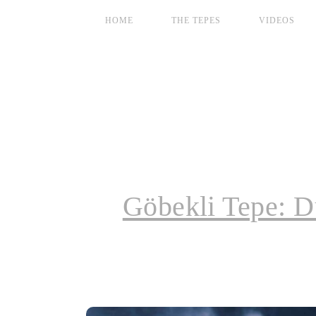
HOME
THE TEPES
VIDEOS
Göbekli Tepe: Dü