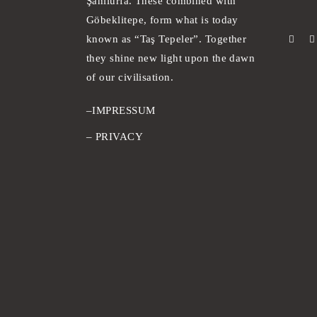
Şanlıurfa. These combined with
Göbeklitepe, form what is today
known as “Taş Tepeler”. Together
they shine new light upon the dawn
of our civilisation.
–
IMPRESSUM
–
PRIVACY