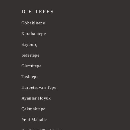
DIE TEPES
Göbeklitepe
Karahantepe
Sayburç
Sefertepe
Gürcütepe
Taşlıtepe
Harbetsuvan Tepe
Ayanlar Höyük
Çakmaktepe
Yeni Mahalle