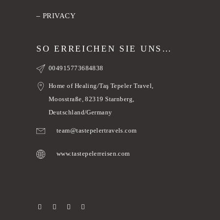
–
PRIVACY
SO ERREICHEN SIE UNS…
004915773684838
Home of Healing/Taş Tepeler Travel,
Moosstraße, 82319 Starnberg,
Deutschland/Germany
team@tastepelertravels.com
www.tastepelerreisen.com